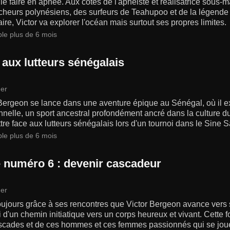
 le faire en apnée. Aux côtés de l'apnéiste et réalisatrice sous-m
heurs polynésiens, des surfeurs de Teahupoo et de la légende 
re, Victor va explorer l'océan mais surtout ses propres limites.
ble plus de 6 mois
 aux lutteurs sénégalais
er
Bergeon se lance dans une aventure épique au Sénégal, où il expl
onnelle, un sport ancestral profondément ancré dans la culture du 
re face aux lutteurs sénégalais lors d'un tournoi dans le Sine 
ble plus de 6 mois
 numéro 6 : devenir cascadeur
er
oujours grâce à ses rencontres que Victor Bergeon avance vers se
i d'un chemin initiatique vers un corps heureux et vivant. Cette f
scades et de ces hommes et ces femmes passionnés qui se joue