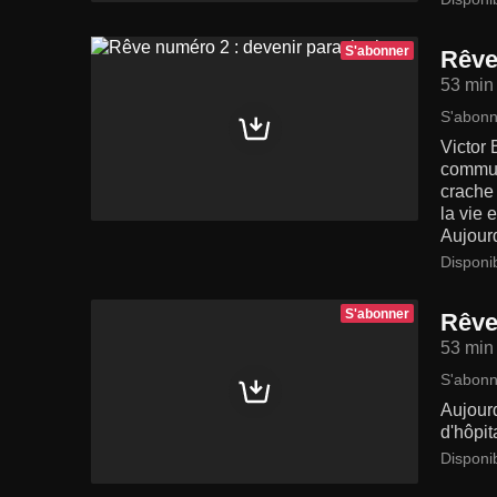
S'abonner
Rêve
53 min
S'abonn
Victor 
communi
crache 
la vie 
Aujourd
Disponi
S'abonner
Rêve
53 min
S'abonn
Aujourd
d'hôpit
Disponi