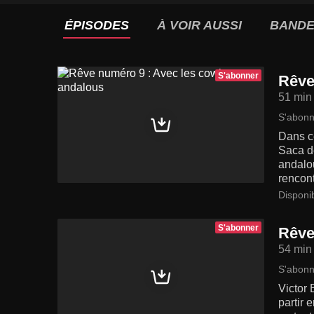
ÉPISODES
À VOIR AUSSI
BANDE
S'abonner
Rêve
51 min
S'abonn
Dans ce
Saca de
andalou
rencont
Disponi
S'abonner
Rêve
54 min
S'abonn
Victor 
partir 