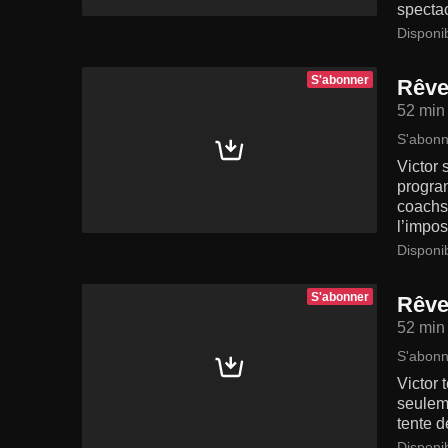
spectac
Disponi
S'abonner
Rêve
52 min
S'abonn
Victor 
program
coachs 
l’impos
Disponi
S'abonner
Rêve
52 min
S'abonn
Victor 
seuleme
tente d
Disponi