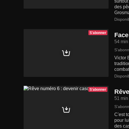
surtout
des pêc
Grosmai
Disponi
S'abonner
Face
54 min
S'abonn
Victor 
traditi
combatt
Disponi
S'abonner
Rêve
51 min
S'abonn
C'est t
pour lu
des ca