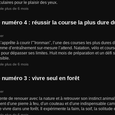
ulaires pour le plaisir des yeux.
ble plus de 6 mois
 numéro 4 : réussir la course la plus dure
er
s’apprête à courir l'"Ironman", l’une des courses les plus dures
me d’entraînement sur-mesure l’attend. Natation, vélo et course
pour dépasser ses limites. Huit mois de préparation et un défi su
sible.
ble plus de 6 mois
 numéro 3 : vivre seul en forêt
er
tente de renouer avec la nature et à retrouver son instinct anima
nt d'une pierre à feu, d'un couteau et d'une indispensable camé
e vivre dans une forêt. Il expérimente la faim, la soif, la solitu
ble plus de 6 mois