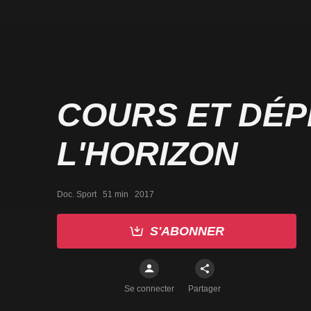
COURS ET DÉ
L'HORIZON
Doc. Sport   51 min   2017
S'ABONNER
Se connecter
Partager