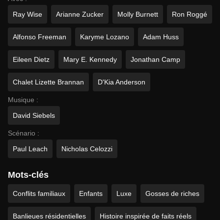
Ray Wise
Arianne Zucker
Molly Burnett
Ron Roggé
Alfonso Freeman
Karyme Lozano
Adam Huss
Eileen Dietz
Mary E. Kennedy
Jonathan Camp
Chalet Lizette Brannan
D'Kia Anderson
Musique :
David Siebels
Scénario :
Paul Leach
Nicholas Celozzi
Mots-clés
Conflits familiaux
Enfants
Luxe
Gosses de riches
Banlieues résidentielles
Histoire inspirée de faits réels