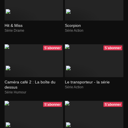
Hit & Miss
Scorpion
Série Drame
Série Action
S'abonner
S'abonner
Caméra café 2 : La boîte du
Le transporteur - la série
dessus
Série Action
Série Humour
S'abonner
S'abonner