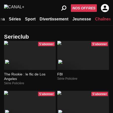
NOS OFFRES
ma
Séries
Sport
Divertissement
Jeunesse
Chaînes
Serieclub
S'abonner
S'abonner
The Rookie : le flic de Los
FBI
Angeles
Série Policière
Série Policière
S'abonner
S'abonner