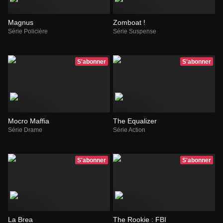
Magnus
Zomboat !
Série Policière
Série Suspense
S'abonner
S'abonner
Mocro Maffia
The Equalizer
Série Drame
Série Action
S'abonner
S'abonner
La Brea
The Rookie : FBI