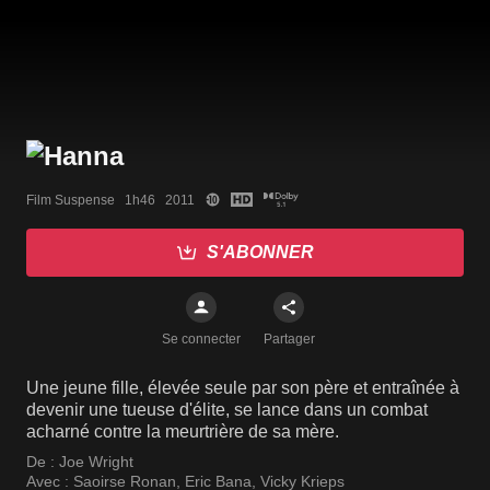
Film Suspense   1h46   2011
S'ABONNER
Se connecter
Partager
Une jeune fille, élevée seule par son père et entraînée à
devenir une tueuse d'élite, se lance dans un combat
acharné contre la meurtrière de sa mère.
De :
Joe Wright
Avec :
Saoirse Ronan
,
Eric Bana
,
Vicky Krieps