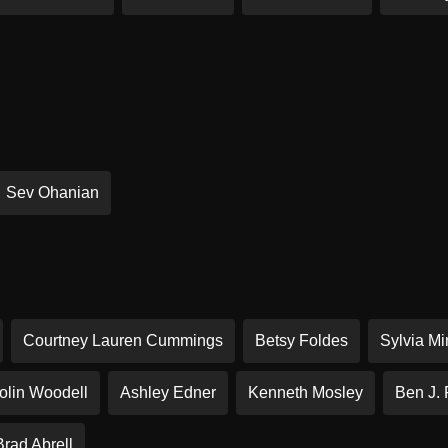
Sev Ohanian
Courtney Lauren Cummings
Betsy Foldes
Sylvia M
olin Woodell
Ashley Edner
Kenneth Mosley
Ben J. 
Brad Abrell