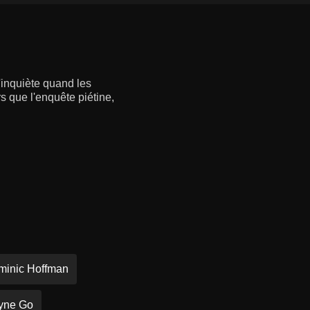
'inquiète quand les
rs que l'enquête piétine,
minic Hoffman
yne Go