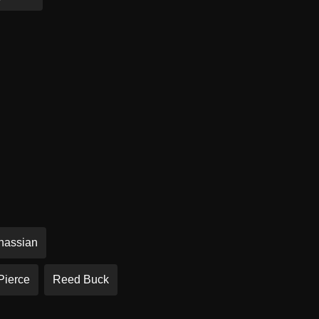
inassian
Pierce
Reed Buck