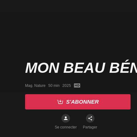
MON BEAU BÉN
Mag. Nature   50 min   2025
S'ABONNER
Se connecter
Partager