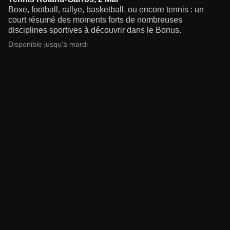
Boxe, football, rallye, basketball, ou encore tennis : un
court résumé des moments forts de nombreuses
disciplines sportives à découvrir dans le Bonus.
Disponible jusqu'à mardi