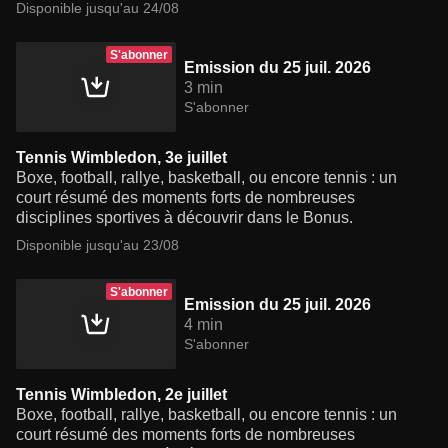
Disponible jusqu'au 24/08
S'abonner
Emission du 25 juil. 2026
3 min
S'abonner
Tennis Wimbledon, 3e juillet
Boxe, football, rallye, basketball, ou encore tennis : un
court résumé des moments forts de nombreuses
disciplines sportives à découvrir dans le Bonus.
Disponible jusqu'au 23/08
S'abonner
Emission du 25 juil. 2026
4 min
S'abonner
Tennis Wimbledon, 2e juillet
Boxe, football, rallye, basketball, ou encore tennis : un
court résumé des moments forts de nombreuses