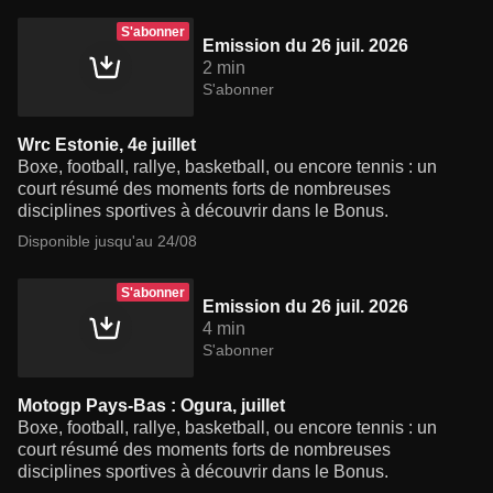
S'abonner
Emission du 26 juil. 2026
2 min
S'abonner
Wrc Estonie, 4e juillet
Boxe, football, rallye, basketball, ou encore tennis : un
court résumé des moments forts de nombreuses
disciplines sportives à découvrir dans le Bonus.
Disponible jusqu'au 24/08
S'abonner
Emission du 26 juil. 2026
4 min
S'abonner
Motogp Pays-Bas : Ogura, juillet
Boxe, football, rallye, basketball, ou encore tennis : un
court résumé des moments forts de nombreuses
disciplines sportives à découvrir dans le Bonus.