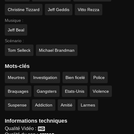
Christine Tizzard
Jeff Geddis
Vitto Rezza
Musique :
Jeff Beal
Scénario :
Tom Selleck
Michael Brandman
Mots-clés
Meurtres
Investigation
Bien ficelé
Police
Braquages
Gangsters
Etats-Unis
Violence
Suspense
Addiction
Amitié
Larmes
Informations techniques
Qualité Vidéo :