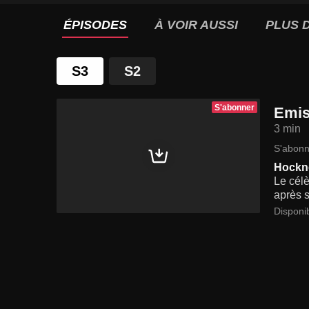
ÉPISODES
À VOIR AUSSI
PLUS D
S3
S2
S'abonner
Emis
3 min
S'abonn
Hockne
Le célè
après s
Disponi