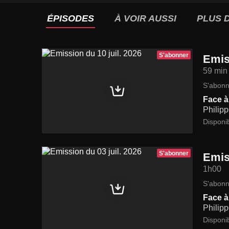
ÉPISODES
À VOIR AUSSI
PLUS D
S'abonner
Emis
59 min
S'abonn
Face à 
Philipp
Disponi
S'abonner
Emis
1h00
S'abonn
Face à 
Philipp
Disponi