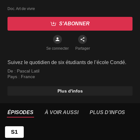
Doc. Art de vivre
S'ABONNER
Se connecter
Partager
Suivez le quotidien de six étudiants de l’école Condé.
De :
Pascal Latil
Pays :
France
Plus d'infos
ÉPISODES
À VOIR AUSSI
PLUS D'INFOS
S1