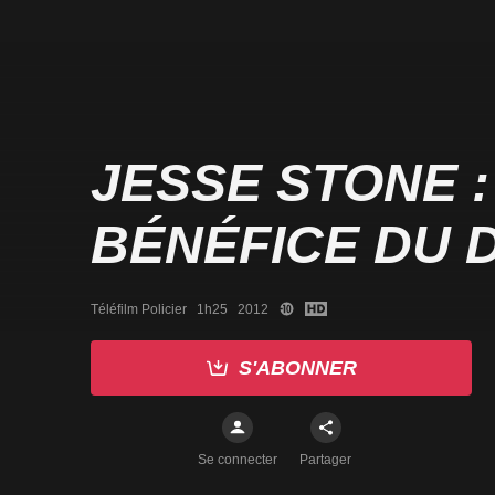
JESSE STONE :
BÉNÉFICE DU 
Téléfilm Policier   1h25   2012
S'ABONNER
Se connecter
Partager