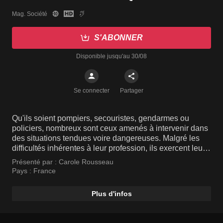
Mag. Société
S'ABONNER
Disponible jusqu'au 30/08
Se connecter
Partager
Qu'ils soient pompiers, secouristes, gendarmes ou
policiers, nombreux sont ceux amenés à intervenir dans
des situations tendues voire dangereuses. Malgré les
difficultés inhérentes à leur profession, ils exercent leur
métier avec passion, se démenant pour se porter au
Présenté par :
Carole Rousseau
secours des victimes, préserver l'intérêt général ou faire
Pays :
France
respecter les lois. Carole Rousseau présente des
reportages en immersion à leurs côtés.
Plus d'infos