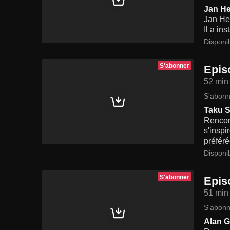
Jan He
Jan Hen
Il a in
Disponi
S'abonner
Epis
52 min
S'abonn
Taku S
Rencon
s'inspi
préféré
Disponi
S'abonner
Epis
51 min
S'abonn
Alan G