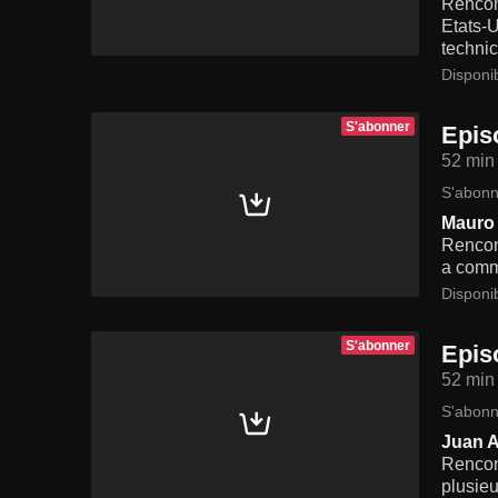
Rencont
Etats-U
technic
Disponi
S'abonner
Epis
52 min
S'abonn
Mauro 
Rencont
a comm
Disponi
S'abonner
Epis
52 min
S'abonn
Juan A
Rencont
plusieu