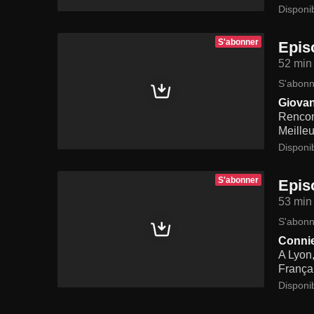
Disponi
S'abonner
Epis
52 min
S'abonn
Giovann
Rencont
Meilleu
Disponi
S'abonner
Epis
53 min
S'abonn
Connie
A Lyon,
Françai
Disponi