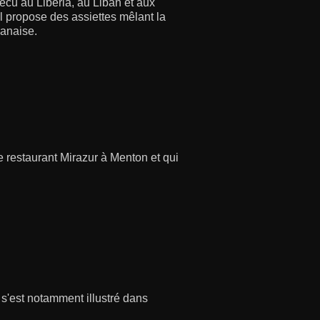
écu au Liberia, au Liban et aux
il propose des assiettes mêlant la
banaise.
 restaurant Mirazur à Menton et qui
s'est notamment illustré dans