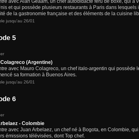
re avec Alan Geaam, un chef autodidacte féru de boxe, qui a v
nis et qui possède plusieurs restaurants à Paris dans lesquels 
ité de la gastronomie française et des éléments de la cuisine li
ble jusqu'au 26/01
ode 5
er
Colagreco (Argentine)
re avec Mauro Colagreco, un chef italo-argentin qui possède le
encé sa formation à Buenos Aires.
ble jusqu'au 26/01
ode 6
er
rbelaez - Colombie
re avec Juan Arbelaez, un chef né à Bogota, en Colombie, qui 
rs émissions télévisées, dont Top chef.