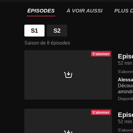
ÉPISODES
À VOIR AUSSI
PLUS D
S1
S2
Saison de 8 épisodes
S'abonner
Epis
52 min
S'abonn
Alessa
Découve
arrondi
Disponi
S'abonner
Epis
52 min
S'abonn