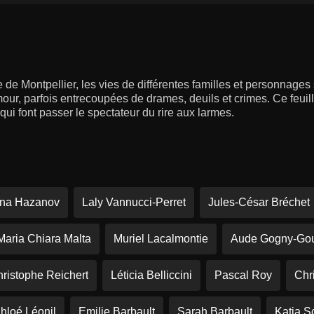
e de Montpellier, les vies de différentes familles et personnages
mour, parfois entrecoupées de drames, deuils et crimes. Ce feuill
ui font passer le spectateur du rire aux larmes.
ena Hazanov
Laly Vannucci-Perret
Jules-César Bréchet
Maria Chiara Malta
Muriel Lacalmontie
Aude Gogny-Gou
ristophe Reichert
Léticia Belliccini
Pascal Roy
Chr
hloé Léonil
Emilie Barbault
Sarah Barbault
Katia S