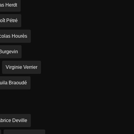
as Herdt
oît Pétré
colas Hourès
Burgevin
Virginie Verrier
uila Braoudé
brice Deville