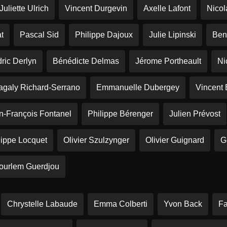
Juliette Ulrich
Vincent Durgevin
Axelle Lafont
Nicol
t
Pascal Sid
Philippe Dajoux
Julie Lipinski
Ben
ric Derlyn
Bénédicte Delmas
Jérome Portheault
Ni
galy Richard-Serrano
Emmanuelle Dubergey
Vincent 
n-François Fontanel
Philippe Bérenger
Julien Prévost
lippe Locquet
Olivier Szulzynger
Olivier Guignard
G
ourlem Guerdjou
Chrystelle Labaude
Emma Colberti
Yvon Back
Fa