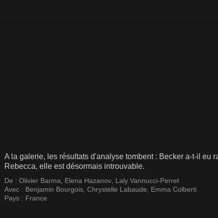
A la galerie, les résultats d'analyse tombent : Becker a-t-il e
Rebecca, elle est désormais introuvable.
De :
Olivier Barma
,
Elena Hazanov
,
Laly Vannucci-Perret
Avec :
Benjamin Bourgois
,
Chrystelle Labaude
,
Emma Colberti
Pays :
France