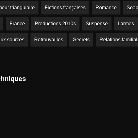
our triangulaire
Fictions françaises
Romance
Soap
France
Productions 2010s
Suspense
Larmes
aux sources
Retrouvailles
Secrets
Relations familia
chniques