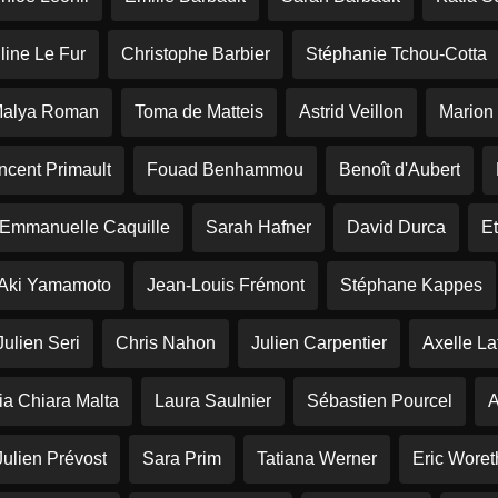
line Le Fur
Christophe Barbier
Stéphanie Tchou-Cotta
alya Roman
Toma de Matteis
Astrid Veillon
Marion 
ncent Primault
Fouad Benhammou
Benoît d'Aubert
Emmanuelle Caquille
Sarah Hafner
David Durca
E
Aki Yamamoto
Jean-Louis Frémont
Stéphane Kappes
Julien Seri
Chris Nahon
Julien Carpentier
Axelle La
ia Chiara Malta
Laura Saulnier
Sébastien Pourcel
A
Julien Prévost
Sara Prim
Tatiana Werner
Eric Woret