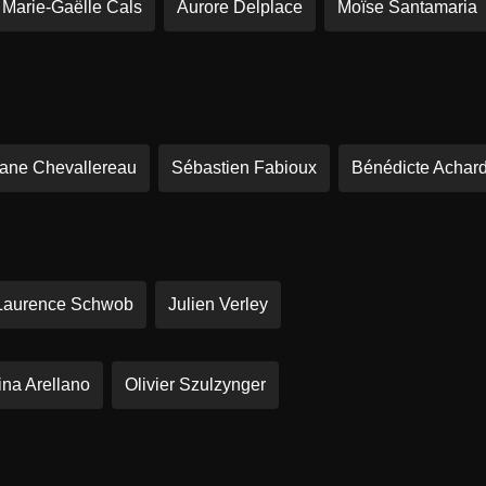
Marie-Gaëlle Cals
Aurore Delplace
Moïse Santamaria
ane Chevallereau
Sébastien Fabioux
Bénédicte Achar
Laurence Schwob
Julien Verley
ina Arellano
Olivier Szulzynger