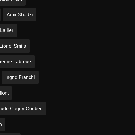
Amir Shadzi
Lallier
Lionel Smila
tienne Labroue
Ingrid Franchi
ffont
ude Cogny-Coubert
h