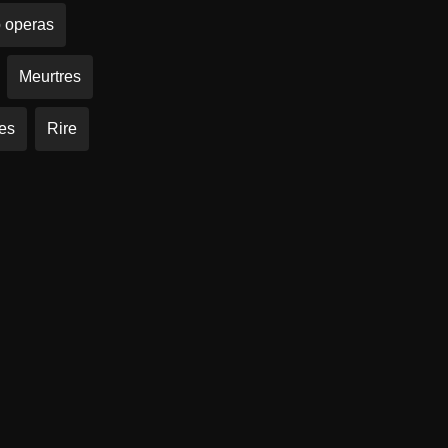
 operas
Meurtres
les
Rire