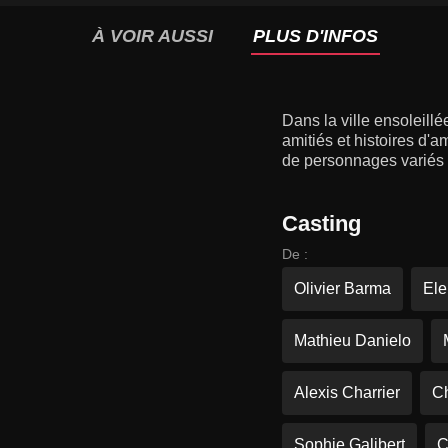
À VOIR AUSSI
PLUS D'INFOS
Dans la ville ensoleillé
amitiés et histoires d'a
de personnages variés q
Casting
De :
Olivier Barma
El
Mathieu Danielo
Alexis Charrier
Ch
Sophie Galibert
C