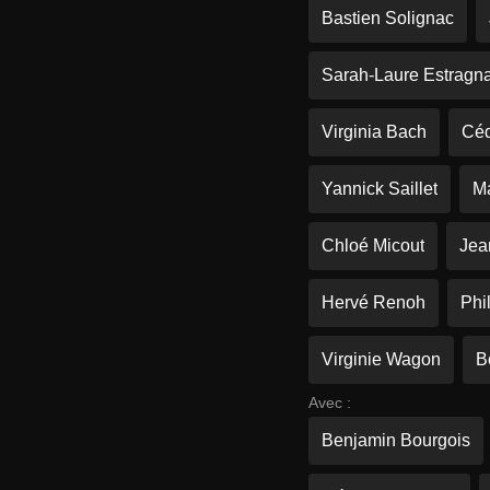
Bastien Solignac
Sarah-Laure Estragna
Virginia Bach
Céd
Yannick Saillet
Ma
Chloé Micout
Jea
Hervé Renoh
Phi
Virginie Wagon
B
Avec :
Benjamin Bourgois