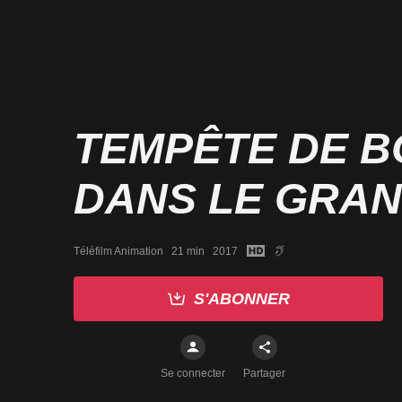
TEMPÊTE DE 
DANS LE GRA
Téléfilm Animation   21 min   2017
S'ABONNER
Se connecter
Partager