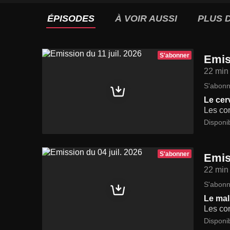
ÉPISODES
À VOIR AUSSI
PLUS D
S'abonner
Emis
22 min
S'abonn
Le cer
Les con
Disponi
S'abonner
Emis
22 min
S'abonn
Le mal
Les con
Disponi