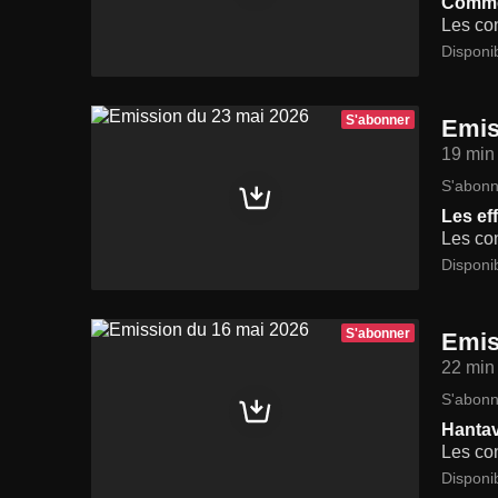
Commen
Les con
Disponi
S'abonner
Emis
19 min
S'abonn
Les eff
Les con
Disponi
S'abonner
Emis
22 min
S'abonn
Hantavi
Les con
Disponi