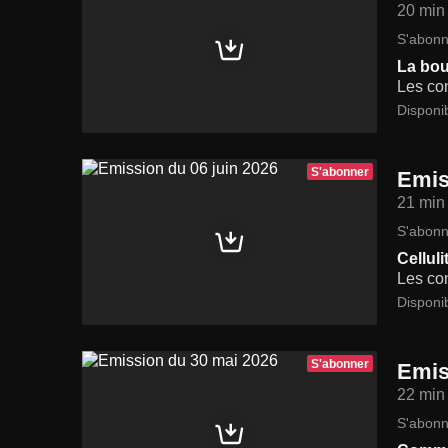
20 min
S'abonn
La bou
Les con
Disponi
S'abonner
Emis
21 min
S'abonn
Cellul
Les con
Disponi
S'abonner
Emis
22 min
S'abonn