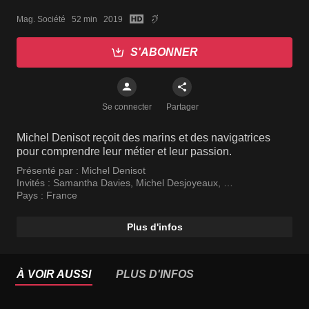
Mag. Société   52 min   2019
S'ABONNER
Se connecter
Partager
Michel Denisot reçoit des marins et des navigatrices
pour comprendre leur métier et leur passion.
Présenté par :
Michel Denisot
Invités :
Samantha Davies
,
Michel Desjoyeaux
,
François Gabart
Pays :
France
Plus d'infos
À VOIR AUSSI
PLUS D'INFOS