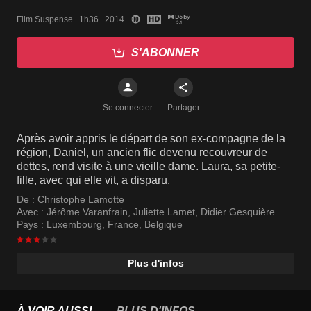
Film Suspense   1h36   2014
S'ABONNER
Se connecter
Partager
Après avoir appris le départ de son ex-compagne de la
région, Daniel, un ancien flic devenu recouvreur de
dettes, rend visite à une vieille dame. Laura, sa petite-
fille, avec qui elle vit, a disparu.
De :
Christophe Lamotte
Avec :
Jérôme Varanfrain
,
Juliette Lamet
,
Didier Gesquière
Pays :
Luxembourg
,
France
,
Belgique
Plus d'infos
À VOIR AUSSI
PLUS D'INFOS