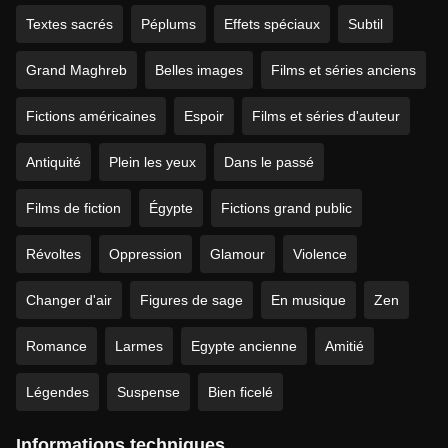
Textes sacrés
Péplums
Effets spéciaux
Subtil
Grand Maghreb
Belles images
Films et séries anciens
Fictions américaines
Espoir
Films et séries d'auteur
Antiquité
Plein les yeux
Dans le passé
Films de fiction
Égypte
Fictions grand public
Révoltes
Oppression
Glamour
Violence
Changer d'air
Figures de sage
En musique
Zen
Romance
Larmes
Egypte ancienne
Amitié
Légendes
Suspense
Bien ficelé
Informations techniques