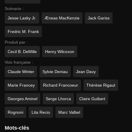
Scénario :
Jesse Lasky Jr.
Æneas MacKenzie
Jack Gariss
Fredric M. Frank
Produit par :
Cecil B. DeMille
Henry Wilcoxon
Voix française :
Claude Winter
Sylvie Deniau
Jean Davy
Marie Francey
Richard Francoeur
Thérèse Rigaut
Georges Aminel
Serge Lhorca
Claire Guibert
Rognoni
Lita Recio
Marc Valbel
Mots-clés