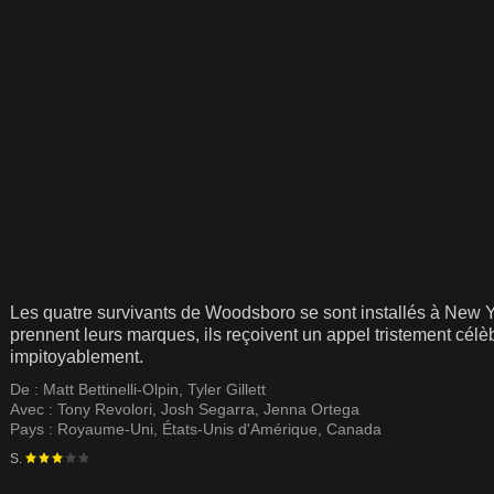
Les quatre survivants de Woodsboro se sont installés à New Y
prennent leurs marques, ils reçoivent un appel tristement célè
impitoyablement.
De :
Matt Bettinelli-Olpin
,
Tyler Gillett
Avec :
Tony Revolori
,
Josh Segarra
,
Jenna Ortega
Pays :
Royaume-Uni
,
États-Unis d'Amérique
,
Canada
S.