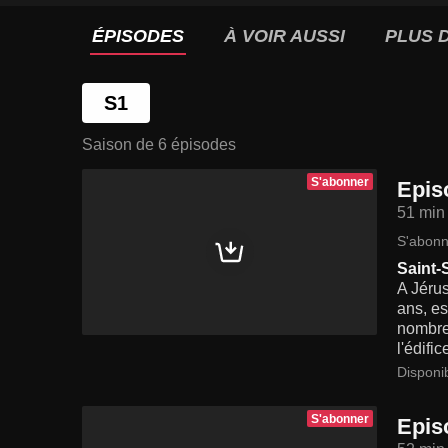
ÉPISODES
À VOIR AUSSI
PLUS D
S1
Saison de 6 épisodes
S'abonner
Epis
51 min
S'abonn
Saint-S
A Jérus
ans, es
nombreu
l'édifi
Disponi
S'abonner
Epis