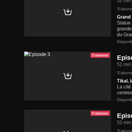
52 min
S'abonn
Grand 
Statue 
grandes
du Gran
Disponi
S'abonner
Epis
51 min
S'abonn
Tikal, 
La cité
centres
Disponi
S'abonner
Epis
52 min
S'abonn