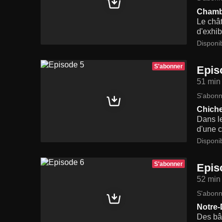
Chambo
Le chât
d'exhib
Disponi
S'abonner
Epis
51 min
S'abonn
Chiche
Dans l
d'une c
Disponi
S'abonner
Epis
52 min
S'abonn
Notre-
Des bât