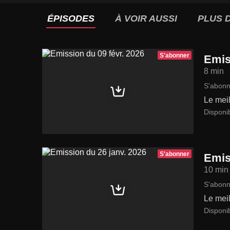
ÉPISODES
À VOIR AUSSI
PLUS D
S'abonner
Emis
8 min
S'abonn
Le meil
Disponi
S'abonner
Emis
10 min
S'abonn
Le meil
Disponi