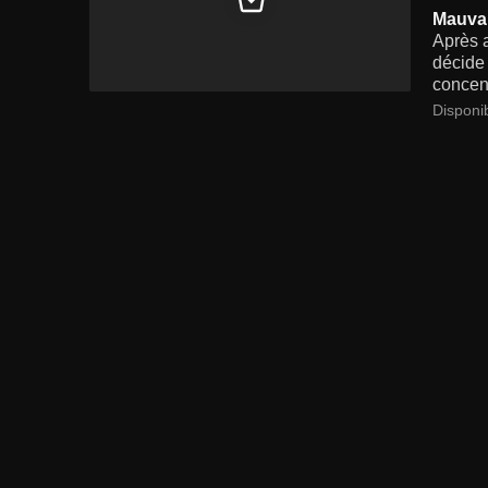
Mauvai
Après a
décide 
concent
Disponi