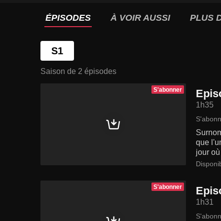
ÉPISODES
À VOIR AUSSI
PLUS D
S1
Saison de 2 épisodes
S'abonner
Epis
1h35
S'abonn
Surnom
que l'u
jour où
Disponi
S'abonner
Epis
1h31
S'abonn