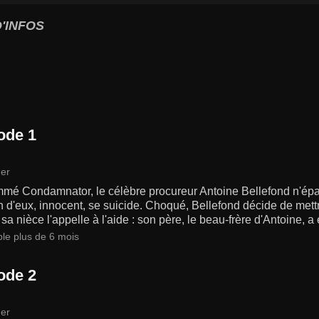
'INFOS
ode 1
er
mé Condamnator, le célèbre procureur Antoine Bellefond n'épar
n d'eux, innocent, se suicide. Choqué, Bellefond décide de mett
 sa nièce l'appelle à l'aide : son père, le beau-frère d'Antoine, a
ble plus de 6 mois
ode 2
er