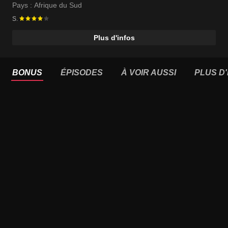
Dawn Thandeka King
Pays :
Afrique du Sud
S.
Plus d'infos
BONUS
ÉPISODES
À VOIR AUSSI
PLUS D'