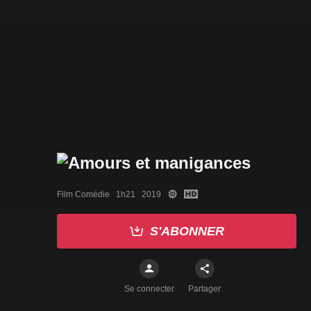
Film Comédie   1h21   2019
S'ABONNER
Se connecter
Partager