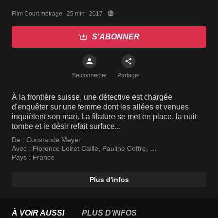
Film Court métrage   25 min   2017
S'ABONNER
Se connecter
Partager
À la frontière suisse, une détective est chargée
d'enquêter sur une femme dont les allées et venues
inquiètent son mari. La filature se met en place, la nuit
tombe et le désir refait surface...
De :
Constance Meyer
Avec :
Florence Loiret Caille
,
Pauline Coffre
,
Gérard Depardieu
Pays :
France
Plus d'infos
À VOIR AUSSI
PLUS D'INFOS