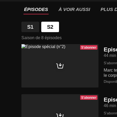
ÉPISODES
À VOIR AUSSI
PLUS D
S1
S2
Saison de 8 épisodes
S'abonner
Epis
44 min
S'abonn
Marc te
le corp
Disponi
S'abonner
Epis
46 min
S'abonn