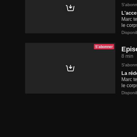
S'abonn
L'acce
Marc te
le corp
Disponi
S'abonner
Epis
8 min
S'abonn
La réd
Marc te
le corp
Disponi