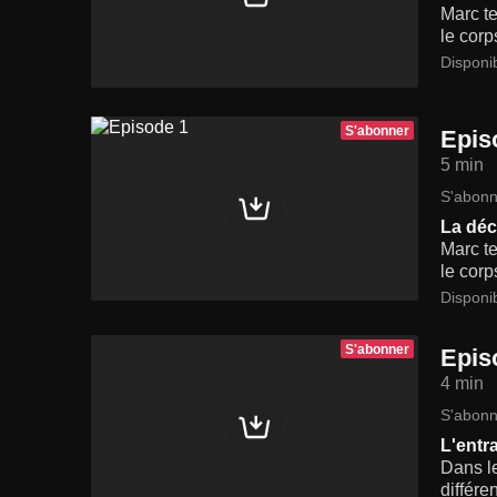
Marc te
le corp
Disponi
S'abonner
Epis
5 min
S'abonn
La déc
Marc te
le corp
Disponi
S'abonner
Epis
4 min
S'abonn
L'entr
Dans le
différen