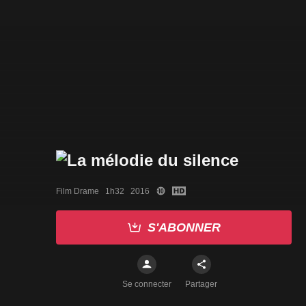
Film Drame   1h32   2016
S'ABONNER
Se connecter
Partager