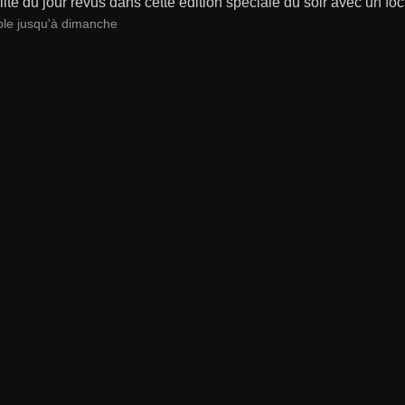
lité du jour revus dans cette édition spéciale du soir avec un focu
ble jusqu'à dimanche