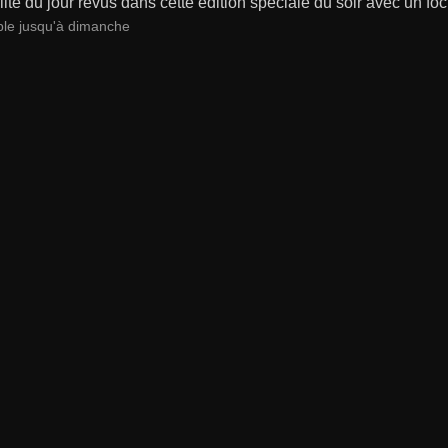
lité du jour revus dans cette édition spéciale du soir avec un focu
ble jusqu'à dimanche