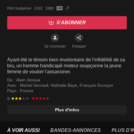
Film Suspense   1h32   1988
S'ABONNER
Se connecter
Partager
Ayant été le témoin bien involontaire de l'infidélité de sa
bru, un homme handicapé moteur soupçonne la jeune
femme de vouloir l'assassiner.
De :
Alain Jessua
Avec :
Michel Serrault
,
Nathalie Baye
,
François Dunoyer
Pays :
France
S.
Plus d'infos
À VOIR AUSSI
BANDES-ANNONCES
PLUS D'