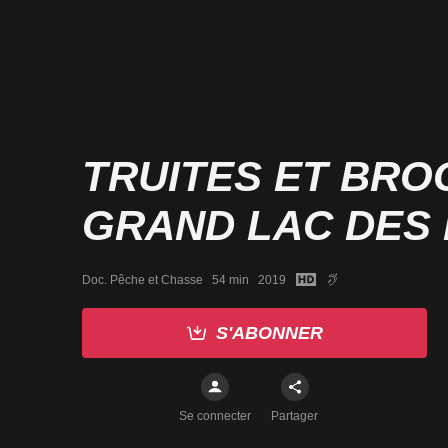
TRUITES ET BRO
GRAND LAC DES
Doc. Pêche et Chasse   54 min   2019
S'ABONNER
Se connecter
Partager