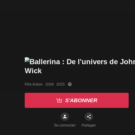
Film Action   1h59   2025
S'ABONNER
Se connecter
Partager