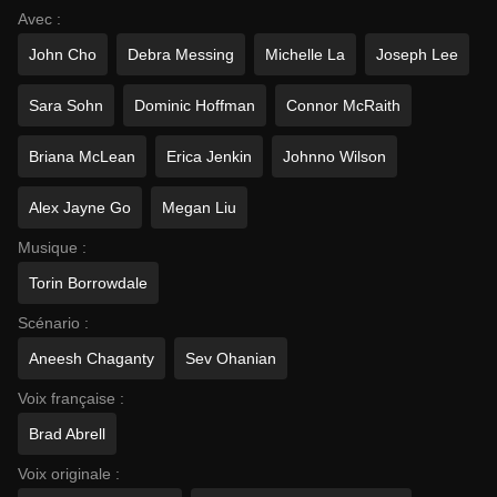
Avec :
John Cho
Debra Messing
Michelle La
Joseph Lee
Sara Sohn
Dominic Hoffman
Connor McRaith
Briana McLean
Erica Jenkin
Johnno Wilson
Alex Jayne Go
Megan Liu
Musique :
Torin Borrowdale
Scénario :
Aneesh Chaganty
Sev Ohanian
Voix française :
Brad Abrell
Voix originale :