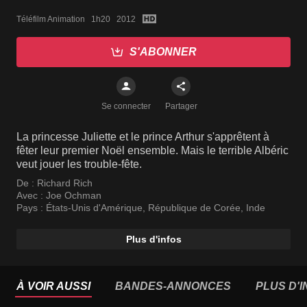
Téléfilm Animation   1h20   2012
S'ABONNER
Se connecter
Partager
La princesse Juliette et le prince Arthur s'apprêtent à
fêter leur premier Noël ensemble. Mais le terrible Albéric
veut jouer les trouble-fête.
De :
Richard Rich
Avec :
Joe Ochman
Pays :
États-Unis d'Amérique
,
République de Corée
,
Inde
Plus d'infos
À VOIR AUSSI
BANDES-ANNONCES
PLUS D'