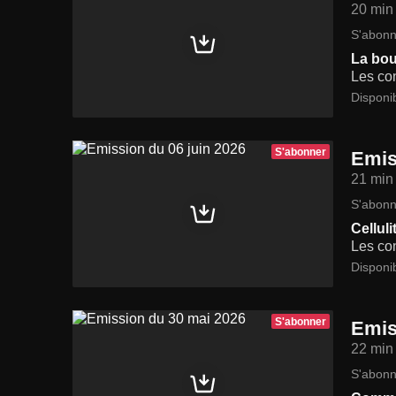
20 min
S'abonn
La bou
Les con
Disponi
S'abonner
Emis
21 min
S'abonn
Cellul
Les con
Disponi
S'abonner
Emis
22 min
S'abonn