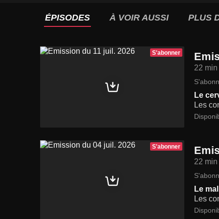
ÉPISODES
À VOIR AUSSI
PLUS D
S'abonner
Emis
22 min
S'abonn
Le cer
Les con
Disponi
S'abonner
Emis
22 min
S'abonn
Le mal
Les con
Disponi