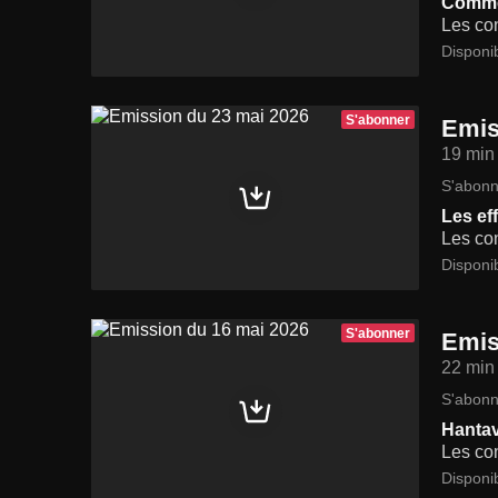
Commen
Les con
Disponi
S'abonner
Emis
19 min
S'abonn
Les eff
Les con
Disponi
S'abonner
Emis
22 min
S'abonn
Hantavi
Les con
Disponi