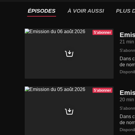
ÉPISODES
À VOIR AUSSI
PLUS D
S'abonner
Emis
21 min
S'abonn
Dans ce
de nom
Disponi
S'abonner
Emis
20 min
S'abonn
Dans ce
de nom
Disponi