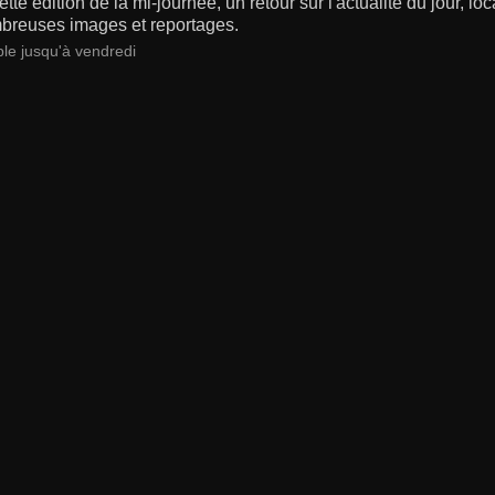
tte édition de la mi-journée, un retour sur l'actualité du jour, lo
breuses images et reportages.
ble jusqu'à vendredi