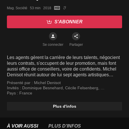
Mag. Société   53 min   2018
S'ABONNER
Se connecter
Partager
Les agents gèrent la carrière de leurs talents, négocient
leurs contrats, s'occupent de leur promotion, mais font
aussi office de conseillers, voire de confidents. Michel
Denisot réunit autour de lui sept agents artistiques
reconnus par la profession : Dominique Besnehard,
Présenté par :
Michel Denisot
Cécile Felsenberg, Jean-François Gabard, Fanny
Invités :
Dominique Besnehard
,
Cécile Felsenberg
,
Minvielle, François Samuelson, Alexandra Schamis et
Jean-François Gabart
Pays :
France
Elisabeth Tanner.
Plus d'infos
À VOIR AUSSI
PLUS D'INFOS