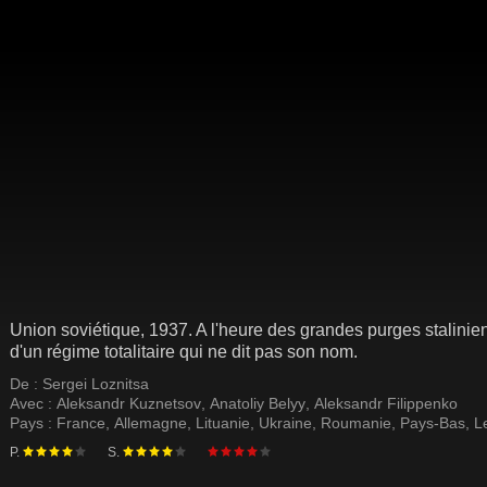
Union soviétique, 1937. A l'heure des grandes purges stalinie
d'un régime totalitaire qui ne dit pas son nom.
De :
Sergei Loznitsa
Avec :
Aleksandr Kuznetsov
,
Anatoliy Belyy
,
Aleksandr Filippenko
Pays :
France
,
Allemagne
,
Lituanie
,
Ukraine
,
Roumanie
,
Pays-Bas
,
L
P.
S.