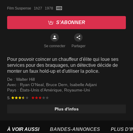
Film Suspense   1h27   1978
S'ABONNER
Se connecter
Partager
Pour pouvoir coincer un chauffeur d'élite qui loue ses
services pour des braquages, un détective décide de
monter un faux hold-up et d'utiliser la police.
De :
Walter Hill
Avec :
Ryan O'Neal
,
Bruce Dern
,
Isabelle Adjani
Pays :
États-Unis d'Amérique
,
Royaume-Uni
S.
Plus d'infos
À VOIR AUSSI
BANDES-ANNONCES
PLUS D'