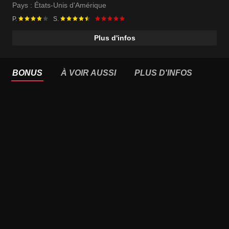
Joseph Gordon-Levitt
Pays :
États-Unis d'Amérique
P.
S.
Plus d'infos
BONUS
À VOIR AUSSI
PLUS D'INFOS