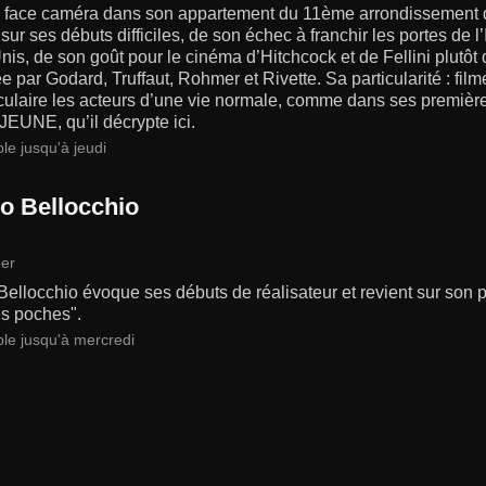
é face caméra dans son appartement du 11ème arrondissement de 
 sur ses débuts difficiles, de son échec à franchir les portes de
nis, de son goût pour le cinéma d’Hitchcock et de Fellini plutô
e par Godard, Truffaut, Rohmer et Rivette. Sa particularité : film
culaire les acteurs d’une vie normale, comme dans ses prem
EUNE, qu’il décrypte ici.
le jusqu'à jeudi
o Bellocchio
er
ellocchio évoque ses débuts de réalisateur et revient sur son 
es poches".
ble jusqu'à mercredi