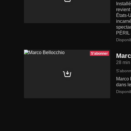
Install
revient
États-U
incarné
specta
PÉRIL J
Disponib
S'abonner
Marc
28 min
S'abonn
Marco B
dans l
Disponi