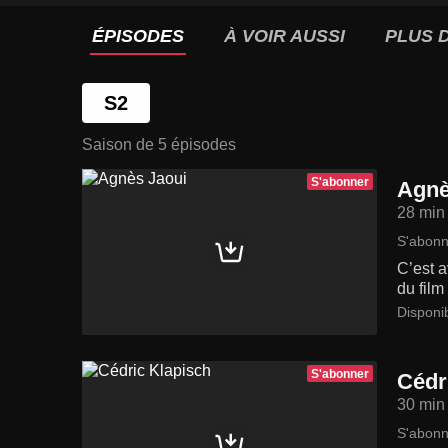
ÉPISODES
À VOIR AUSSI
PLUS D
S2
Saison de 5 épisodes
S'abonner
Agnè
28 min
S'abonn
C’est 
du film
Disponi
S'abonner
Cédr
30 min
S'abonn