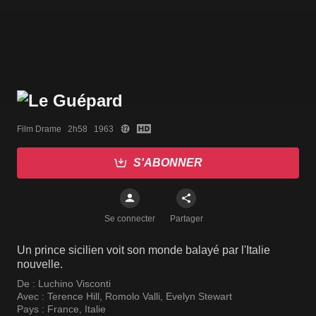
Film Drame   2h58   1963
S'ABONNER
Se connecter
Partager
Un prince sicilien voit son monde balayé par l'Italie
nouvelle.
De :
Luchino Visconti
Avec :
Terence Hill
,
Romolo Valli
,
Evelyn Stewart
Pays :
France
,
Italie