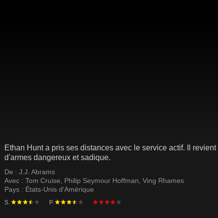
Ethan Hunt a pris ses distances avec le service actif. Il revien
d'armes dangereux et sadique.
De :
J.J. Abrams
Avec :
Tom Cruise
,
Philip Seymour Hoffman
,
Ving Rhames
Pays :
États-Unis d'Amérique
S.
P.