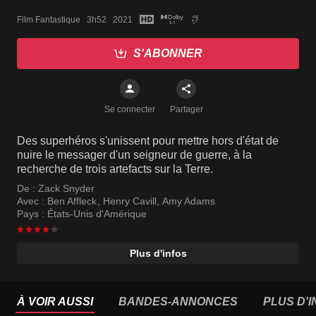
Film Fantastique   3h52   2021
S'ABONNER
Se connecter
Partager
Des superhéros s'unissent pour mettre hors d'état de
nuire le messager d'un seigneur de guerre, à la
recherche de trois artefacts sur la Terre.
De :
Zack Snyder
Avec :
Ben Affleck
,
Henry Cavill
,
Amy Adams
Pays :
États-Unis d'Amérique
Plus d'infos
À VOIR AUSSI
BANDES-ANNONCES
PLUS D'