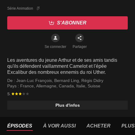
Série Animation
S'ABONNER
Se connecter
Partager
Les aventures du jeune Arthur et de ses amis tandis
qu'ils défendent vaillamment Camelot et l'épée
Excalibur des nombreux ennemis du roi Uther.
De :
Jean-Luc François
,
Bernard Ling
,
Régis Didry
Pays :
France
,
Allemagne
,
Canada
,
Italie
,
Suisse
S.
Plus d'infos
ÉPISODES
À VOIR AUSSI
ACHETER
PLUS