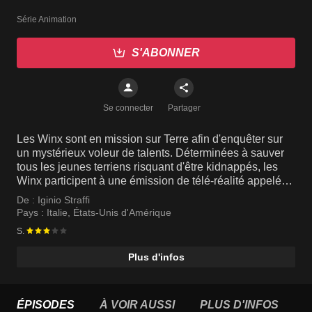
Série Animation
S'ABONNER
Se connecter
Partager
Les Winx sont en mission sur Terre afin d'enquêter sur
un mystérieux voleur de talents. Déterminées à sauver
tous les jeunes terriens risquant d'être kidnappés, les
Winx participent à une émission de télé-réalité appelée
WOW!, en tant que découvreuses de talents.
De :
Iginio Straffi
Pays :
Italie
,
États-Unis d'Amérique
S.
Plus d'infos
ÉPISODES
À VOIR AUSSI
PLUS D'INFOS