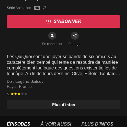
Série Animation
S'ABONNER
Se connecter
Partager
Les QuiQuoi sont une joyeuse bande de six ami.e.s au
caractère bien trempé qui tente de résoudre de manière
complètement loufoque des questions existentielles de
leur âge. Au fil de leurs dessins, Olive, Pétole, Boulard,
Mixo, Raoul et Pamela nous entraînent dans des
De :
Eugène Boitsov
aventures fantasmagoriques qui mettent en avant l’esprit
Pays :
France
du collectif et l’imaginaire.
S.
Plus d'infos
ÉPISODES
À VOIR AUSSI
PLUS D'INFOS